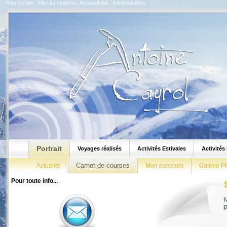
Plan du site
-
Aller au contenu
-
Accessibilité
-
Administration
Portrait
Voyages réalisés
Activités Estivales
Activités
Carnet de courses
Actualité
Mon parcours
Galerie P
Pour toute info...
M
p