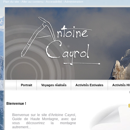
Plan du site
-
Aller au contenu
-
Accessibilité
-
Administration
Portrait
Voyages réalisés
Activités Estivales
Activités H
Bienvenue !
Bienvenue sur le site d'Antoine Cayrol,
Guide de Haute Montagne, avec qui
vous découvrirez la montagne
autrement...